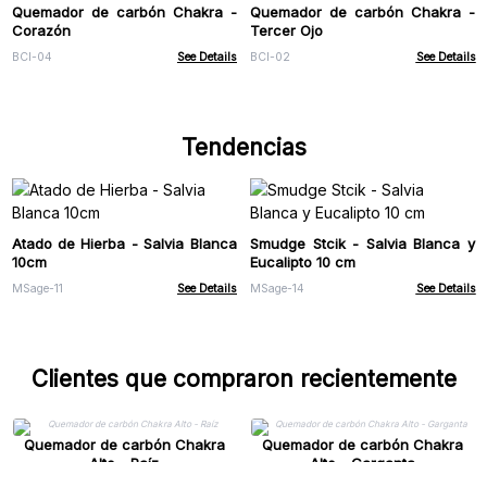
Quemador de carbón Chakra -
Quemador de carbón Chakra -
Corazón
Tercer Ojo
BCI-04
See Details
BCI-02
See Details
Tendencias
Atado de Hierba - Salvia Blanca
Smudge Stcik - Salvia Blanca y
10cm
Eucalipto 10 cm
MSage-11
See Details
MSage-14
See Details
Clientes que compraron recientemente
Quemador de carbón Chakra
Quemador de carbón Chakra
Alto - Raíz
Alto - Garganta