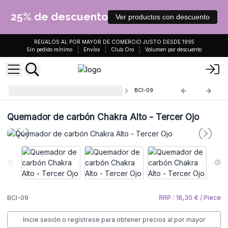
25% de descuento
Ver productos con descuento
REGALOS AL POR MAYOR DE COMERCIO JUSTO DESDE 1995
Sin pedido mínimo
Envíos
Club Oro
Volumen por descuento
Quemadores de Carbón Chakras
BCI-09
Quemador de carbón Chakra Alto - Tercer Ojo
BCI-09
RRP : 16,30 € / Piece
Inicie sesión o regístrese para obtener precios al por mayor