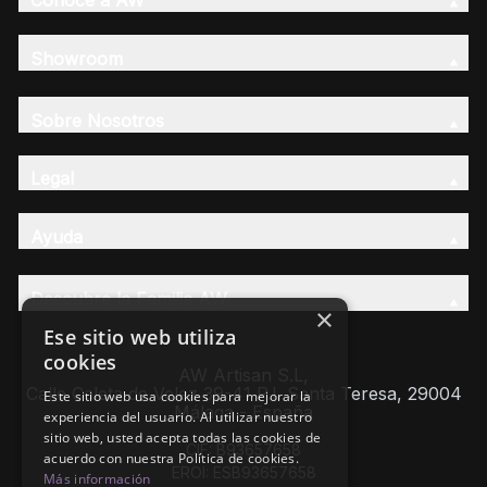
Conoce a AW
Showroom
Sobre Nosotros
Legal
Ayuda
Descubre la Familia AW
×
Ese sitio web utiliza
cookies
AW Artisan S.L,
Calle Caleta de Velez 39-41 P.I. Santa Teresa, 29004
Este sitio web usa cookies para mejorar la
Málaga - España
experiencia del usuario. Al utilizar nuestro
sitio web, usted acepta todas las cookies de
CIF: B93657658
acuerdo con nuestra Política de cookies.
EROI: ESB93657658
Más información