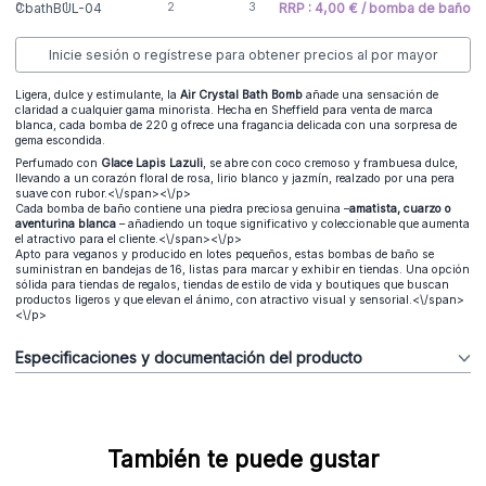
CbathBUL-04
RRP : 4,00 € / bomba de baño
Inicie sesión o regístrese para obtener precios al por mayor
Ligera, dulce y estimulante, la
Air Crystal Bath Bomb
añade una sensación de
claridad a cualquier gama minorista. Hecha en Sheffield para venta de marca
blanca, cada bomba de 220 g ofrece una fragancia delicada con una sorpresa de
gema escondida.
Perfumado con
Glace Lapis Lazuli
, se abre con coco cremoso y frambuesa dulce,
llevando a un corazón floral de rosa, lirio blanco y jazmín, realzado por una pera
suave con rubor.<\/span><\/p>
Cada bomba de baño contiene una piedra preciosa genuina –
amatista, cuarzo o
aventurina blanca
– añadiendo un toque significativo y coleccionable que aumenta
el atractivo para el cliente.<\/span><\/p>
Apto para veganos y producido en lotes pequeños, estas bombas de baño se
suministran en bandejas de 16, listas para marcar y exhibir en tiendas. Una opción
sólida para tiendas de regalos, tiendas de estilo de vida y boutiques que buscan
productos ligeros y que elevan el ánimo, con atractivo visual y sensorial.<\/span>
<\/p>
Especificaciones y documentación del producto
También te puede gustar