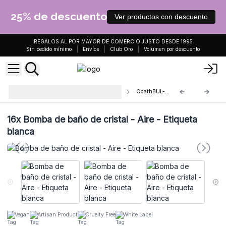
25% de descuento
Ver productos con descuento
REGALOS AL POR MAYOR DE COMERCIO JUSTO DESDE 1995
Sin pedido mínimo
Envíos
Club Oro
Volumen por descuento
Crystal Bath Bombs - White
CbathBUL-04
Label
16x
Bomba de baño de cristal - Aire - Etiqueta
blanca
Vegan
Artisan Product
Cruelty Free
White Label