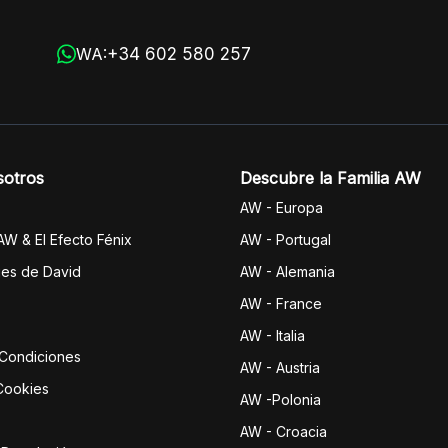
+34 602 580 257
WA:
sotros
Descubre la Familia AW
AW - Europa
 AW & El Efecto Fénix
AW - Portugal
jes de David
AW - Alemania
AW - France
AW - Italia
 Condiciones
AW - Austria
 Cookies
AW -Polonia
AW - Croacia