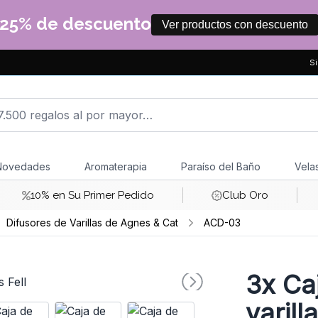
25% de descuento
Ver productos con descuento
Si
Novedades
Aromaterapia
Paraíso del Baño
Vela
10% en Su Primer Pedido
Club Oro
Difusores de Varillas de Agnes & Cat
ACD-03
3x
Caj
varill