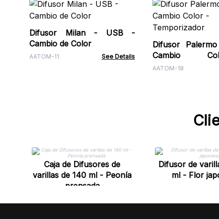
Difusor Milan - USB -
Cambio de Color
Difusor Palerm
Cambio C
AATOM-11
See Details
Temporizador
AATOM-18
Cli
Caja de Difusores de
Difusor de varil
varillas de 140 ml - Peonía
ml - Flor ja
prensada