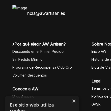
hola@awartisan.es
¿Por qué elegir AW Artisan?
Sobre No
Descuento en el Primer Pedido
Inicio AW
Sin Pedido Mínimo
Historia de
Programa de Recompensa Club Oro
Blog de Via
Volumen descuentos
Legal
Términos y
Conoce a AW
Dropshipping
Política de
×
Ese sitio web utiliza
AW Fulfilment
GPSR
cookies