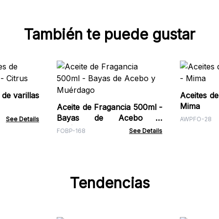
También te puede gustar
de varillas
Aceites de
Mima
Aceite de Fragancia 500ml -
Bayas de Acebo y
See Details
AWPFO-28
Muérdago
FOBP-168
See Details
Tendencias