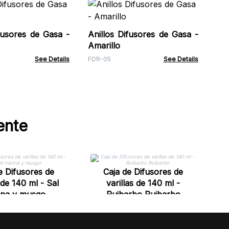
Ani
Ro
fusores de Gasa -
Anillos Difusores de Gasa -
FDR
Amarillo
See Details
FDR-05
See Details
ente
e Difusores de
Caja de Difusores de
 de 140 ml - Sal
varillas de 140 ml -
ina y musgo
Ruibarbo Ruibarbo