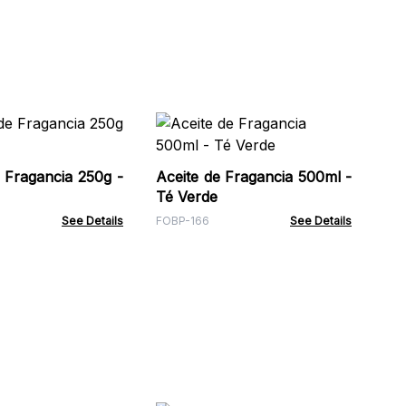
Ace
Ám
 Fragancia 250g -
Aceite de Fragancia 500ml -
AW
Té Verde
See Details
FOBP-166
See Details