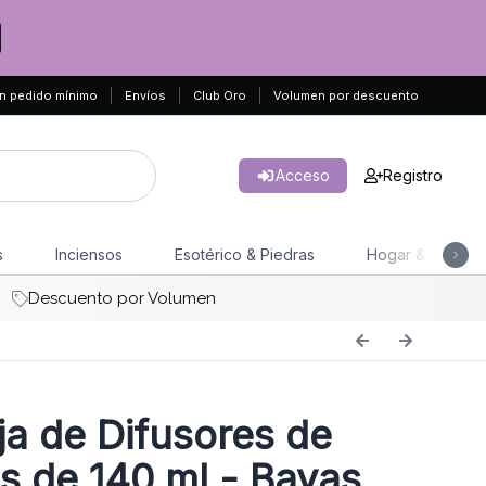
n pedido mínimo
Envíos
Club Oro
Volumen por descuento
Acceso
Registro
s
Inciensos
Esotérico & Piedras
Hogar & Jardín
Descuento por Volumen
a de Difusores de
as de 140 ml - Bayas