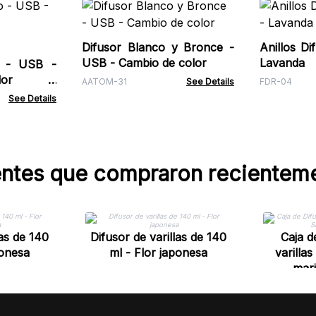
Difusor Blanco y Bronce -
Anillos Di
USB - Cambio de color
Lavanda
o - USB -
olor -
AATOM-31
See Details
FDR-04
See Details
entes que compraron recientem
las de 140
Difusor de varillas de 140
Caja d
ponesa
ml - Flor japonesa
varillas
mar