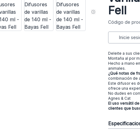
Fell
Código de pro
Inicie ses
Deleite a sus cli
Montaña al por m
Hecho a mano en 
animales.
¿Qué notas de fr
combinación de a
Este difusor es d
ofrece una exper
No dudes en comb
Agnes & Cat
El uso versátil de
clientes que busc
Especificaci