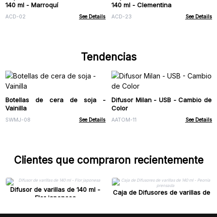
140 ml - Marroquí
140 ml - Clementina
ACD-02
See Details
ACD-23
See Details
Tendencias
Botellas de cera de soja -
Difusor Milan - USB - Cambio de
Vainilla
Color
SWMJ-08
See Details
AATOM-11
See Details
Clientes que compraron recientemente
Difusor de varillas de 140 ml -
Caja de Difusores de varillas de
Flor japonesa
140 ml - Peonía prensada