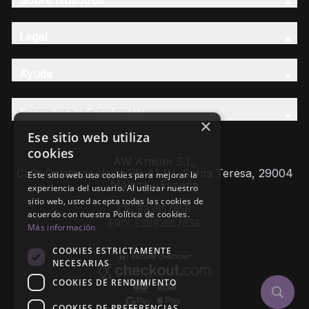
Legal
Ayuda
Descubre la Familia AW
×
Ese sitio web utiliza
cookies
AW Artisan S.L,
Calle Caleta de Velez 39-41 P.I. Santa Teresa, 29004
Este sitio web usa cookies para mejorar la
Málaga - España
experiencia del usuario. Al utilizar nuestro
sitio web, usted acepta todas las cookies de
CIF: B93657658
acuerdo con nuestra Política de cookies.
EROI: ESB93657658
Más información
COOKIES ESTRICTAMENTE
NECESARIAS
COOKIES DE RENDIMIENTO
COOKIES DE PREFERENCIAS