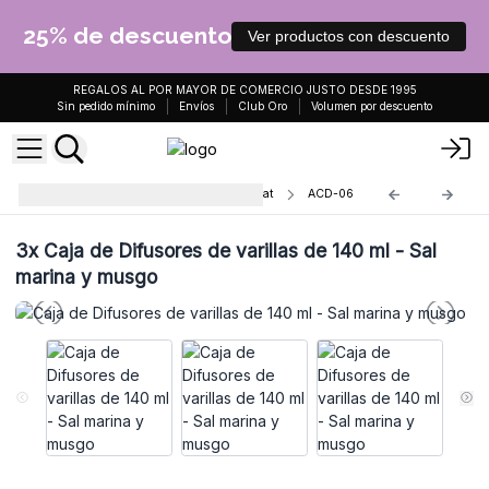
25% de descuento
Ver productos con descuento
REGALOS AL POR MAYOR DE COMERCIO JUSTO DESDE 1995
Sin pedido mínimo
Envíos
Club Oro
Volumen por descuento
Difusores de Varillas de Agnes & Cat
ACD-06
3x
Caja de Difusores de varillas de 140 ml - Sal
marina y musgo