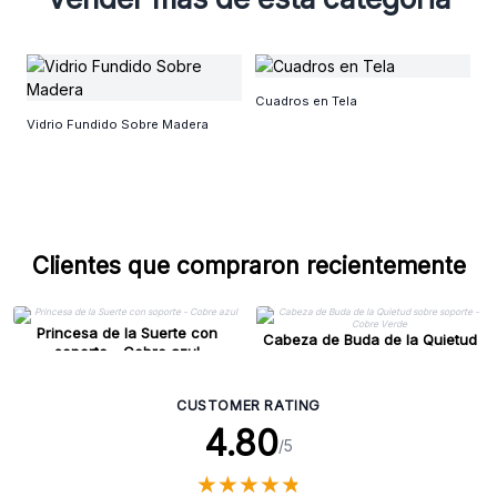
E
Cuadros en Tela
Vidrio Fundido Sobre Madera
Clientes que compraron recientemente
Princesa de la Suerte con
Cabeza de Buda de la Quietud
soporte - Cobre azul
sobre soporte - Cobre Verde
CUSTOMER RATING
4.80
/5
★
★
★
★
★
★
★
★
★
★