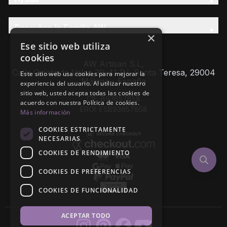
Descubre la Familia AW
×
Ese sitio web utiliza
cookies
AW Artisan S.L,
Calle Caleta de Velez 39-41 P.I. Santa Teresa, 29004
Este sitio web usa cookies para mejorar la
Málaga - España
experiencia del usuario. Al utilizar nuestro
sitio web, usted acepta todas las cookies de
CIF: B93657658
acuerdo con nuestra Política de cookies.
EROI: ESB93657658
Más información
COOKIES ESTRICTAMENTE
NECESARIAS
COOKIES DE RENDIMIENTO
COOKIES DE PREFERENCIAS
COOKIES DE FUNCIONALIDAD
ACEPTAR TODO