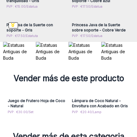
tranquilidad - Gris
soporte - Cobre azul
Inicie sesión o regístrese
Inicie sesión o regístrese
PVP : €15.00/Estatua
PVP : €17.50/Estatua
para obtener precios al
para obtener precios al
por mayor
por mayor
Princesa de la Suerte con
Princesa Java de la Suerte
soporte - Gris
sobre soporte - Cobre Verde
PVP : €17.50/Estatuta
PVP : €17.50/Estatua
Vender más de este producto
Juego de Frutero Hoja de Coco
Lámpara de Coco Natural -
- Natural
Envoltura con Acabado en Gris
PVP : €30.00/Set
PVP : €20.40/Lamp
Vender más de esta categoria