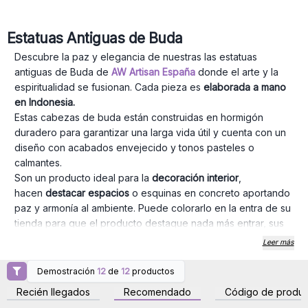
Estatuas Antiguas de Buda
Descubre la paz y elegancia de nuestras las estatuas
antiguas de Buda de
AW Artisan España
donde el arte y la
espiritualidad se fusionan. Cada pieza es
elaborada a mano
en Indonesia.
Estas cabezas de buda están construidas en hormigón
duradero para garantizar una larga vida útil y cuenta con un
diseño con acabados envejecido y tonos pasteles o
calmantes.
Son un producto ideal para la
decoración interior
,
hacen
destacar espacios
o esquinas en concreto aportando
paz y armonía al ambiente. Puede colorarlo en la entra de su
tienda para que el producto destaque nada más entrar, sus
cliente podrán ver como queda estéticamente e imaginárselo
Leer más
en sus hogares de una forma más sencilla y atractiva.
Las estatuas de Buda tienen un atractivo estético y espiritual
Demostración
12
de
12
productos
Inicie sesión o regístrese
Inicie sesión o regístrese
que conecta con personas de diversas culturas y creencias.
para obtener precios al
para obtener precios al
Recién llegados
Recomendado
Código de produc
por mayor
por mayor
Además, la decoración espiritual y el bienestar están en