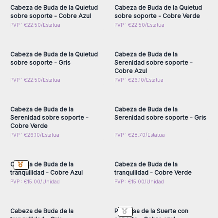
tendencia, y estos productos atraen tanto a quienes buscan
Cabeza de Buda de la Quietud
Cabeza de Buda de la Quietud
paz interior como a aquellos interesados en estilos de vida
sobre soporte - Cobre Azul
sobre soporte - Cobre Verde
más conscientes.
Inicie sesión o regístrese
Inicie sesión o regístrese
PVP : €22.50/Estatua
PVP : €22.50/Estatua
para obtener precios al
para obtener precios al
Si eres una tienda que vende productos de bienestar no
por mayor
por mayor
dude en añadir a su catálogo las cabezas de Buda y ofrece
Cabeza de Buda de la Quietud
Cabeza de Buda de la
a tus clientes una conexión con la espiritualidad y el arte
sobre soporte - Gris
Serenidad sobre soporte -
ancestral de Indonesia a través las Estatuas Antiguas de Buda
Cobre Azul
de
AW Artisan España
.
Inicie sesión o regístrese
Inicie sesión o regístrese
PVP : €22.50/Estatua
PVP : €26.10/Estatua
para obtener precios al
para obtener precios al
por mayor
por mayor
Cabeza de Buda de la
Cabeza de Buda de la
Serenidad sobre soporte -
Serenidad sobre soporte - Gris
Cobre Verde
Inicie sesión o regístrese
Inicie sesión o regístrese
PVP : €26.10/Estatua
PVP : €28.70/Estatua
para obtener precios al
para obtener precios al
por mayor
por mayor
Cabeza de Buda de la
Cabeza de Buda de la
tranquilidad - Cobre Azul
tranquilidad - Cobre Verde
Inicie sesión o regístrese
Inicie sesión o regístrese
PVP : €15.00/Unidad
PVP : €15.00/Unidad
para obtener precios al
para obtener precios al
por mayor
por mayor
Cabeza de Buda de la
Princesa de la Suerte con