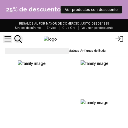
25% de descuento
Ver productos con descuento
REGALOS AL POR MAYOR DE COMERCIO JUSTO DESDE 1995
Sin pedido mínimo
Envíos
Club Oro
Volumen por descuento
Coleccionables y estatuas
Estatuas Antiguas de Buda