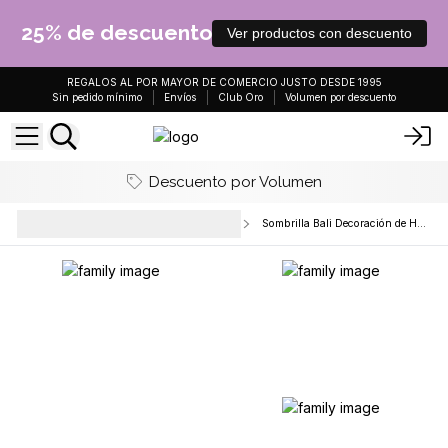
25% de descuento
Ver productos con descuento
REGALOS AL POR MAYOR DE COMERCIO JUSTO DESDE 1995
Sin pedido mínimo
Envíos
Club Oro
Volumen por descuento
Descuento por Volumen
Decoración del hogar y
Sombrilla Bali Decoración de Hogar
accesorios