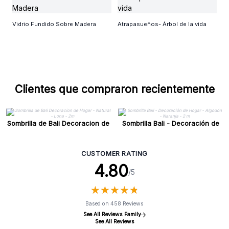
P
Vidrio Fundido Sobre Madera
Atrapasueños- Árbol de la vida
Clientes que compraron recientemente
Sombrilla de Bali Decoracion de
Sombrilla Bali - Decoración de
Hogar - Natural - Lona - 2m
Hogar - Algodón - Naranja - 2 m
CUSTOMER RATING
4.80
/5
★
★
★
★
★
★
★
★
★
★
Based on 458 Reviews
See All Reviews Family
See All Reviews