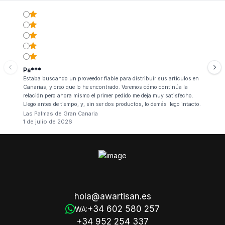
Pa***
Estaba buscando un proveedor fiable para distribuir sus artículos en
Canarias, y creo que lo he encontrado. Veremos cómo continúa la
relación pero ahora mismo el primer pedido me deja muy satisfecho.
Llego antes de tiempo, y, sin ser dos productos, lo demás llego intacto.
Las Palmas de Gran Canaria
1 de julio de 2026
hola@awartisan.es
+34 602 580 257
WA:
+34 952 254 337