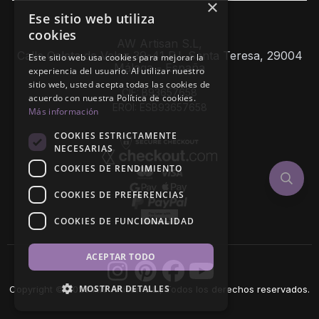
×
Ese sitio web utiliza
cookies
AW Artisan S.L,
Calle Caleta de Velez 39-41 P.I. Santa Teresa, 29004
Este sitio web usa cookies para mejorar la
Málaga - España
experiencia del usuario. Al utilizar nuestro
sitio web, usted acepta todas las cookies de
CIF: B93657658
acuerdo con nuestra Política de cookies.
EROI: ESB93657658
Más información
COOKIES ESTRICTAMENTE
NECESARIAS
COOKIES DE RENDIMIENTO
COOKIES DE PREFERENCIAS
COOKIES DE FUNCIONALIDAD
ACEPTAR TODO
MOSTRAR DETALLES
Copyright © 2026 AW Artisan S.L., Todos los derechos reservados.