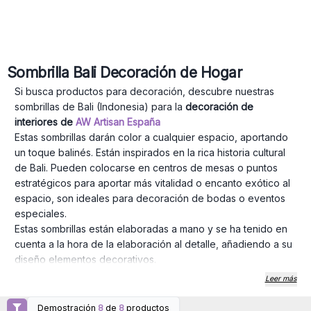
Sombrilla Bali Decoración de Hogar
Si busca productos para decoración, descubre nuestras
sombrillas de Bali (Indonesia) para la
decoración de
interiores de
AW Artisan España
Estas sombrillas darán color a cualquier espacio, aportando
un toque balinés. Están inspirados en la rica historia cultural
de Bali. Pueden colocarse en centros de mesas o puntos
estratégicos para aportar más vitalidad o encanto exótico al
espacio, son ideales para decoración de bodas o eventos
especiales.
Estas sombrillas están
elaboradas a mano y se ha tenido en
cuenta a la hora de la elaboración al detalle, añadiendo a su
diseño elementos decorativos.
Tenemos disponibles diferentes tamaños de
sombrillas de
Leer más
40 centímetros
y de
2 metros
.
Los colores que ofrecemos para las sombrillas de 40 cm son:
Demostración
8
de
8
productos