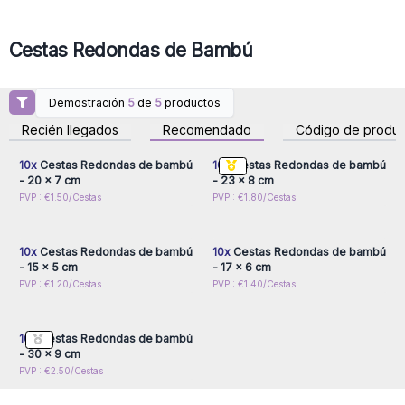
Cestas Redondas de Bambú
Demostración
5
de
5
productos
Inicie sesión o regístrese
Inicie sesión o regístrese
para obtener precios al
para obtener precios al
Recién llegados
Recomendado
Código de produc
por mayor
por mayor
10x
Cestas Redondas de bambú
10x
Cestas Redondas de bambú
- 20 x 7 cm
- 23 x 8 cm
Inicie sesión o regístrese
Inicie sesión o regístrese
PVP : €1.50/Cestas
PVP : €1.80/Cestas
para obtener precios al
para obtener precios al
por mayor
por mayor
10x
Cestas Redondas de bambú
10x
Cestas Redondas de bambú
- 15 x 5 cm
- 17 x 6 cm
Inicie sesión o regístrese
PVP : €1.20/Cestas
PVP : €1.40/Cestas
para obtener precios al
por mayor
10x
Cestas Redondas de bambú
- 30 x 9 cm
PVP : €2.50/Cestas