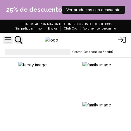
25% de descuento
Ver productos con descuento
REGALOS AL POR MAYOR DE COMERCIO JUSTO DESDE 1995
Sin pedido mínimo
Envíos
Club Oro
Volumen por descuento
Vajilla y accesorios de cocina
Cestas Redondas de Bambú