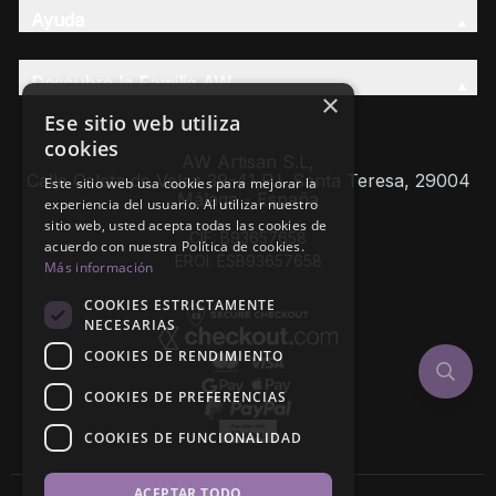
Ayuda
Descubre la Familia AW
×
Ese sitio web utiliza
cookies
AW Artisan S.L,
Calle Caleta de Velez 39-41 P.I. Santa Teresa, 29004
Este sitio web usa cookies para mejorar la
Málaga - España
experiencia del usuario. Al utilizar nuestro
sitio web, usted acepta todas las cookies de
CIF: B93657658
acuerdo con nuestra Política de cookies.
EROI: ESB93657658
Más información
COOKIES ESTRICTAMENTE
NECESARIAS
COOKIES DE RENDIMIENTO
COOKIES DE PREFERENCIAS
COOKIES DE FUNCIONALIDAD
ACEPTAR TODO