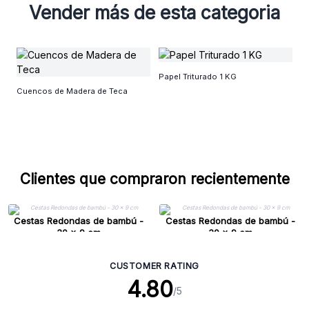
Vender más de esta categoria
Tu
Papel Triturado 1 KG
Cuencos de Madera de Teca
Clientes que compraron recientemente
Cestas Redondas de bambú -
Cestas Redondas de bambú -
30 x 9 cm
30 x 9 cm
CUSTOMER RATING
4.80
/5