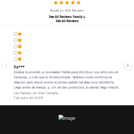
★
★
★
★
★
★
★
★
★
★
Based on 458 Reviews
See All Reviews Family
See All Reviews
Pa***
Estaba buscando un proveedor fiable para distribuir sus artículos en
Canarias, y creo que lo he encontrado. Veremos cómo continúa la
relación pero ahora mismo el primer pedido me deja muy satisfecho.
Llego antes de tiempo, y, sin ser dos productos, lo demás llego intacto.
Las Palmas de Gran Canaria
1 de julio de 2026