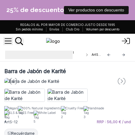
25% de descuento
Ver productos con descuento
REGALOS AL POR MAYOR DE COMERCIO JUSTO DESDE 1995
Sin pedido mínimo
Envíos
Club Oro
Volumen por descuento
Jabón Artesanal con Aceite Vegetal
ArtS-12
1,250Kg
Barra de Jabón de Karité
Vegan
100% Natural Ingredients
Cruelty Free
Handmade
SLS & SLES Free
White Label
ArtS-12
RRP : 56,00 € / und
Recuérdame