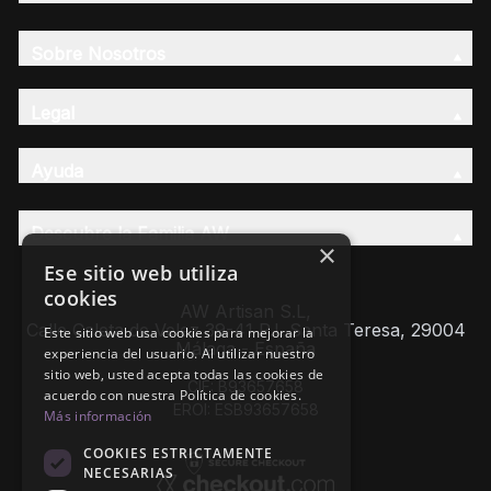
Sobre Nosotros
Legal
Ayuda
Descubre la Familia AW
×
Ese sitio web utiliza
cookies
AW Artisan S.L,
Calle Caleta de Velez 39-41 P.I. Santa Teresa, 29004
Este sitio web usa cookies para mejorar la
Málaga - España
experiencia del usuario. Al utilizar nuestro
sitio web, usted acepta todas las cookies de
CIF: B93657658
acuerdo con nuestra Política de cookies.
EROI: ESB93657658
Más información
COOKIES ESTRICTAMENTE
NECESARIAS