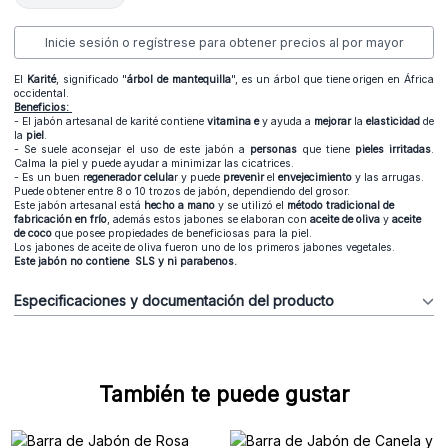
Inicie sesión o regístrese para obtener precios al por mayor
El
Karité
, significado "
árbol de mantequilla
", es un árbol que tiene origen en África
occidental.
Beneficios:
- El jabón artesanal de karité contiene
vitamina
e
y ayuda a
mejorar
la
elasticidad
de
la
piel
.
- Se suele aconsejar el uso de este jabón a
personas
que tiene
pieles
irritadas
.
Calma la piel y puede ayudar a minimizar las cicatrices.
- Es un buen r
egenerador celula
r y puede
prevenir
el
envejecimiento
y las arrugas.
Puede obtener entre 8 o 10 trozos de jabón, dependiendo del grosor.
Este jabón artesanal está
hecho a mano
y se utilizó el
método tradicional de
fabricación en frío
, además estos jabones se elaboran con
aceite de oliva
y
aceite
de coco
que posee propiedades de beneficiosas para la piel.
Los jabones de aceite de oliva fueron uno de los primeros jabones vegetales.
Este jabón no contiene SLS y ni parabenos.
Especificaciones y documentación del producto
También te puede gustar