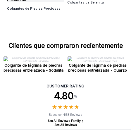
Colgantes de Selenita
Colgantes de Piedras Preciosas
Clientes que compraron recientemente
Colgante de lágrima de piedras
Colgante de lágrima de piedras
preciosas entrelazada - Sodalita
preciosas entrelazada - Cuarzo
de roca
CUSTOMER RATING
4.80
/5
★
★
★
★
★
★
★
★
★
★
Based on 458 Reviews
See All Reviews Family
See All Reviews