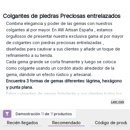
Colgantes de piedras Preciosas entrelazados
Combina elegancia y poder de las gemas con nuestros
colgantes al por mayor. En AW Artisan España , estamos
orgullosos de presentar nuestra exclusiva gama al por mayor
de colgantes con piedras preciosas entrelazadas ,
diseñadas para cautivar a sus clientes y añadir un toque de
refinamiento a su tienda.
Cada gema grande se corta finamente y luego se coloca
como colgante usando un cordón atado alrededor de la
gema, dándole un efecto rústico y artesanal.
Encuentra 3 formas de gemas diferentes: lágrima, hexágono
y punta plana.
Estos colgantes de gemas brindarán a sus clientes todos los
beneficios y poderes de las gemas, por lo que para
Leer más
venderlos mejor, debe asesorar y explicar a sus clientes
estos diferentes beneficios y efectos sobre las energías de
Demostración
11
de
11
productos
Inicie sesión o regístrese
Inicie sesión o regístrese
cada gema.
para obtener precios al
para obtener precios al
Recién llegados
Recomendado
Código de produc
por mayor
por mayor
Su gran tamaño los hace especialmente fáciles de exhibir en