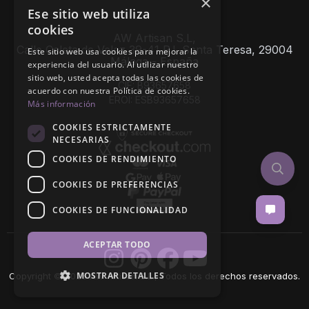
×
Ese sitio web utiliza
cookies
AW Artisan S.L,
Calle Caleta de Velez 39-41 P.I. Santa Teresa, 29004
Este sitio web usa cookies para mejorar la
Málaga - España
experiencia del usuario. Al utilizar nuestro
sitio web, usted acepta todas las cookies de
CIF: B93657658
acuerdo con nuestra Política de cookies.
EROI: ESB93657658
Más información
COOKIES ESTRICTAMENTE
NECESARIAS
COOKIES DE RENDIMIENTO
COOKIES DE PREFERENCIAS
COOKIES DE FUNCIONALIDAD
ACEPTAR TODO
MOSTRAR DETALLES
Copyright © 2026 AW Artisan S.L., Todos los derechos reservados.