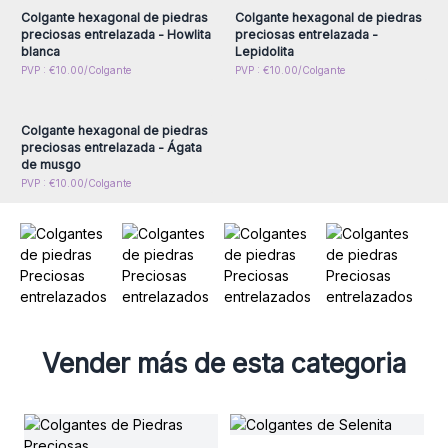
Colgante hexagonal de piedras
Colgante hexagonal de piedras
preciosas entrelazada - Howlita
preciosas entrelazada -
blanca
Lepidolita
Inicie sesión o regístrese
PVP : €10.00/Colgante
PVP : €10.00/Colgante
para obtener precios al
por mayor
Colgante hexagonal de piedras
preciosas entrelazada - Ágata
de musgo
PVP : €10.00/Colgante
Vender más de esta categoria
C