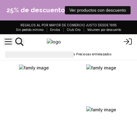
25% de descuento
Ver productos con descuento
REGALOS AL POR MAYOR DE COMERCIO JUSTO DESDE 1995
Sin pedido mínimo
Envíos
Club Oro
Volumen por descuento
Collares
Colgantes de piedras Preciosas entrelazados