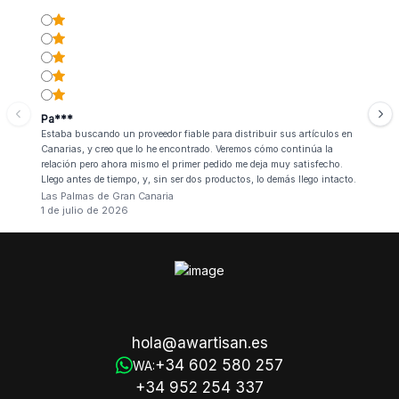
Pa***
Estaba buscando un proveedor fiable para distribuir sus artículos en
Canarias, y creo que lo he encontrado. Veremos cómo continúa la
relación pero ahora mismo el primer pedido me deja muy satisfecho.
Llego antes de tiempo, y, sin ser dos productos, lo demás llego intacto.
Las Palmas de Gran Canaria
1 de julio de 2026
hola@awartisan.es
+34 602 580 257
WA:
+34 952 254 337