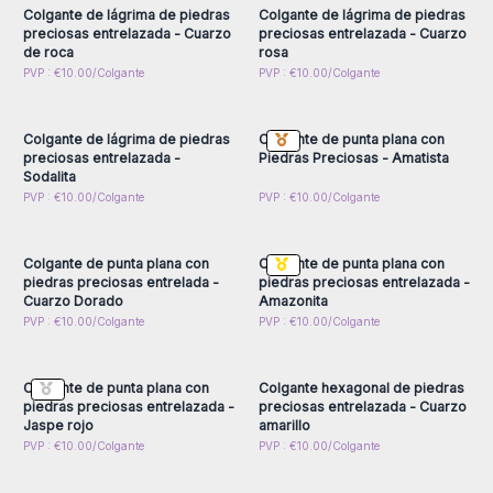
su escaparate o mostrador para captar la atención de sus
Colgante de lágrima de piedras
Colgante de lágrima de piedras
clientes. No dude al realizar el pedido para añadir nuestros
preciosas entrelazada - Cuarzo
preciosas entrelazada - Cuarzo
de roca
rosa
diversos muebles de exposición o nuestros expositores de
Inicie sesión o regístrese
Inicie sesión o regístrese
PVP : €10.00/Colgante
PVP : €10.00/Colgante
joyería.
para obtener precios al
para obtener precios al
por mayor
por mayor
Nuestros colgantes de piedras preciosas entrelazadas al por
mayor son perfectos para joyerías, tiendas de regalos y
Colgante de lágrima de piedras
Colgante de punta plana con
revendedores que buscan piezas de alta calidad para
preciosas entrelazada -
Piedras Preciosas - Amatista
impresionar a sus clientes. Ofrezca a sus clientes la
Sodalita
Inicie sesión o regístrese
Inicie sesión o regístrese
PVP : €10.00/Colgante
PVP : €10.00/Colgante
oportunidad de agregar un toque de lujo a su colección de
para obtener precios al
para obtener precios al
joyas con nuestros colgantes al por mayor.
por mayor
por mayor
Añade un toque de elegancia a tu tienda con nuestros
Colgante de punta plana con
Colgante de punta plana con
colgantes de gemas con cordones al por mayor y haz de
piedras preciosas entrelada -
piedras preciosas entrelazada -
cada compra una experiencia inolvidable para tus clientes.
Cuarzo Dorado
Amazonita
Inicie sesión o regístrese
Inicie sesión o regístrese
PVP : €10.00/Colgante
PVP : €10.00/Colgante
para obtener precios al
para obtener precios al
por mayor
por mayor
Colgante de punta plana con
Colgante hexagonal de piedras
piedras preciosas entrelazada -
preciosas entrelazada - Cuarzo
Jaspe rojo
amarillo
Inicie sesión o regístrese
Inicie sesión o regístrese
PVP : €10.00/Colgante
PVP : €10.00/Colgante
para obtener precios al
para obtener precios al
por mayor
por mayor