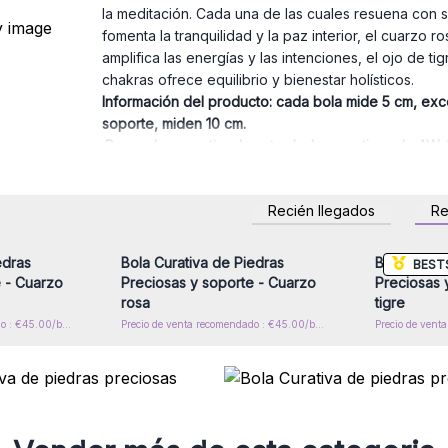
la meditación. Cada una de las cuales resuena con s
fomenta la tranquilidad y la paz interior, el cuarzo 
amplifica las energías y las intenciones, el ojo de t
chakras ofrece equilibrio y bienestar holísticos.
Información del producto: cada bola mide 5 cm, exc
soporte, miden 10 cm.
¡Revenda en su tienda estas bolas curativas de AW A
mayor.
Recién llegados
R
rese para
Inicie sesión o regístrese para
Inicie s
or mayor
obtener precios al por mayor
obtener
edras
Bola Curativa de Piedras
Bola Curat
BEST
 - Cuarzo
Preciosas y soporte - Cuarzo
Preciosas 
rosa
tigre
Precio de venta recomendado : €45.00/ball
Precio de venta recomendado : €45.00/ball