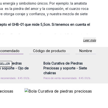
u energía y simbolismo únicos. Por ejemplo: la amatista
rosa es la piedra del amor y la compasión, el cuarzo roca
igre otorga coraje y confianza, y nuestra mezcla de siete
epto el GHB-01 que mide 5,5cm. Si tenemos en cuenta el
rtisan España y sorprenda a sus clientes! Solo venta al por
Leer más
ecomendado
Código de producto
Nombre
esión o regístrese para
Inicie sesión o regístrese para
 precios al por mayor
obtener precios al por mayor
iva de Piedras
Bola Curativa de Piedras
SELLER
y soporte - Ojo de
Preciosas y soporte - Siete
chakras
Precio de venta recomendado : €45.00/ball
Precio de venta recomendado : €45.00/ball