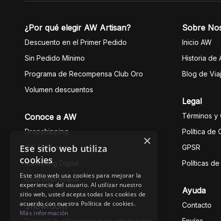
¿Por qué elegir AW Artisan?
Sobre No
Descuento en el Primer Pedido
Inicio AW
Sin Pedido Mínimo
Historia de
Programa de Recompensa Club Oro
Blog de Via
Volumen descuentos
Legal
Términos y
Conoce a AW
Dropshipping
Política de
×
Ese sitio web utiliza
AW Fulfilment
GPSR
cookies
Marketing Digital
Políticas d
Este sitio web usa cookies para mejorar la
Ética Empresarial
experiencia del usuario. Al utilizar nuestro
Ayuda
sitio web, usted acepta todas las cookies de
acuerdo con nuestra Política de cookies.
Contacto
Showroom
Más información
Reserva tu cita previa para ver nuestro
Envíos