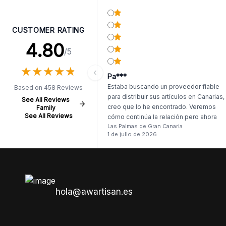
CUSTOMER RATING
4.80
/5
★
★
★
★
★
★
★
★
★
★
Pa***
Estaba buscando un proveedor fiable
Based on 458 Reviews
para distribuir sus artículos en Canarias,
See All Reviews
creo que lo he encontrado. Veremos
Family
See All Reviews
cómo continúa la relación pero ahora
Las Palmas de Gran Canaria
mismo el primer pedido me deja muy
1 de julio de 2026
satisfecho. Llego antes de tiempo, y, si
ser dos productos, lo demás llego
intacto.
hola@awartisan.es