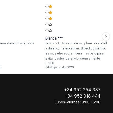
Blanca ***
ena atención y rápidos
Los productos son de muy buena calidad
y diseño, me encantan. El pedido mínimo
es muy elevado, si fuera mas bajo para
evitar gastos de envío, seguramente
Sevilla
haría compras más a menudo.
6
24 de junio de 2026
+34 952 254 337
+34 952 918 444
Lunes-Viernes: 8:00-16:00