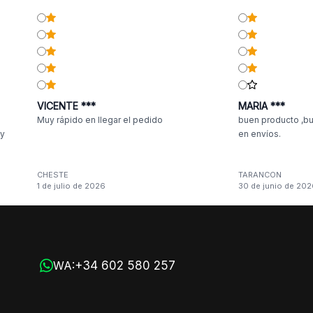
VICENTE ***
MARIA ***
Muy rápido en llegar el pedido
buen producto ,bu
 y
en envíos.
CHESTE
TARANCON
1 de julio de 2026
30 de junio de 202
n
+34 602 580 257
WA: