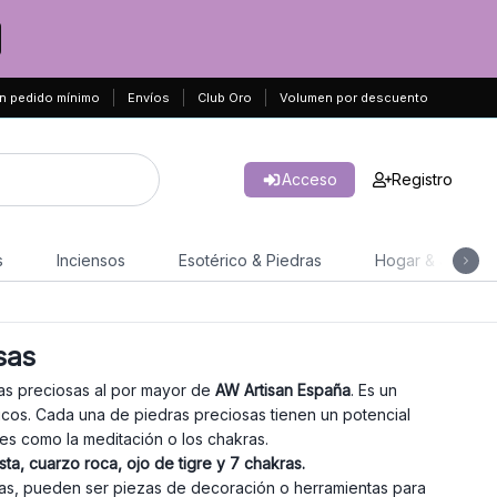
n pedido mínimo
Envíos
Club Oro
Volumen por descuento
Acceso
Registro
s
Inciensos
Esotérico & Piedras
Hogar & Jardín
sas
as preciosas al por mayor de
AW Artisan España
. Es un
cos. Cada una de piedras preciosas tienen un potencial
ales como la meditación o los chakras.
ta, cuarzo roca, ojo de tigre y 7 chakras.
cas, pueden ser piezas de decoración o herramientas para