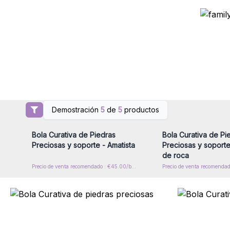
Demostración
5
de
5
productos
Inicie sesión o regístrese para
Inicie sesión o regíst
obtener precios al por mayor
obtener precios al p
Bola Curativa de Piedras
Bola Curativa de Pi
Preciosas y soporte - Amatista
Preciosas y soporte
de roca
Precio de venta recomendado : €45.00/ball