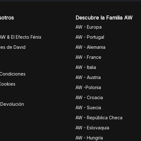
sotros
Descubre la Familia AW
AW - Europa
 AW & El Efecto Fénix
AW - Portugal
jes de David
AW - Alemania
AW - France
AW - Italia
 Condiciones
AW - Austria
 Cookies
AW -Polonia
AW - Croacia
e Devolución
AW - Suecia
AW - República Checa
AW - Eslovaquia
AW - Hungría