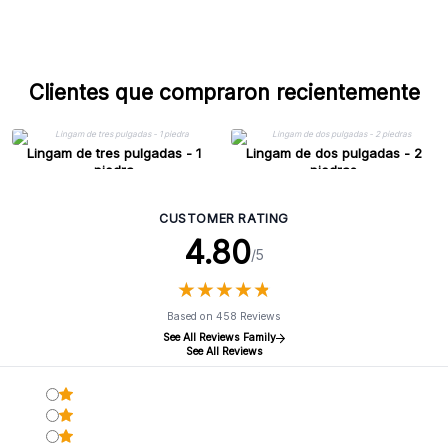
Clientes que compraron recientemente
Lingam de tres pulgadas - 1
Lingam de dos pulgadas - 2
piedra
piedras
CUSTOMER RATING
4.80
/5
★
★
★
★
★
★
★
★
★
★
Based on 458 Reviews
See All Reviews Family
See All Reviews