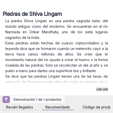
Piedras de Shiva Lingam
La piedra Shiva Lingam es una piedra sagrada tanto del
mundo antiguo como del moderno. Se encuentran en el río
Narmada en Onkar Mandhata, uno de los siete lugares
sagrados de la India.
Estas piedras están hechas de cuarzo criptocristalino y la
leyenda dice que se formaron cuando un meteorito cayó a la
tierra hace varios millones de años. Se cree que el
movimiento natural del río ayuda a crear el huevo o la forma
ovalada de las piedras. Solo se recolectan un día al año y se
pulen a mano para darles una superficie lisa y brillante.
Se dice que las piedras Lingam tienen una de las tasas de
vibración de frecuencia más altas de todas las piedras de la
tierra. Emanan una vibración que purificará tu espacio
Leer más
sagrado. La forma de la piedra representa la energía
masculina (conocimiento) y las marcas, que difieren mucho
Demostración
5
de
5
productos
Inicie sesión o regístrese
Inicie sesión o regístrese
de una piedra a otra, representan la energía femenina
para obtener precios al
para obtener precios al
Recién llegados
Recomendado
Código de produc
por mayor
por mayor
(Sabiduría).