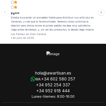
Pa***
Estaba buscando un proveedor fiable para distribuir sus artículos en
Canarias, y creo que lo he encontrado. Veremos cómo continúa la
relación pero ahora mismo el primer pedido me deja muy satisfecho.
Llego antes de tiempo, y, sin ser dos productos, lo demás llego intacto.
Las Palmas de Gran Canaria
1 de julio de 2026
hola@awartisan.es
+34 602 580 257
WA:
+34 952 254 337
+34 952 918 444
Lunes-Viernes: 8:00-16:00