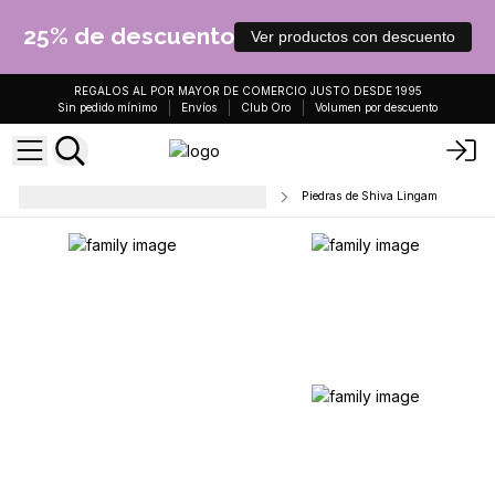
25% de descuento
Ver productos con descuento
REGALOS AL POR MAYOR DE COMERCIO JUSTO DESDE 1995
Sin pedido mínimo
Envíos
Club Oro
Volumen por descuento
Cristales crudos, geodas y piedras
Piedras de Shiva Lingam