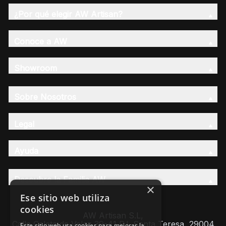
¿Por qué elegir AW Artisan?
Conoce a AW
Showroom
Sobre Nosotros
Legal
Ayuda
Descubre la Familia AW
×
Ese sitio web utiliza
cookies
AW Artisan S.L,
Calle Caleta de Velez 39-41 P.I. Santa Teresa, 29004
Este sitio web usa cookies para mejorar la