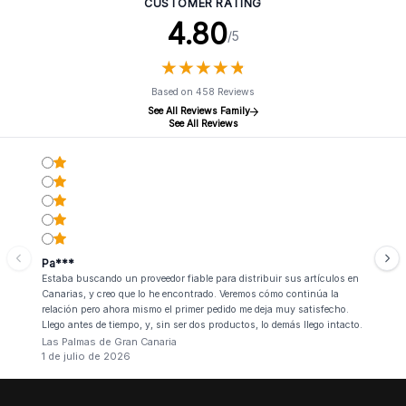
CUSTOMER RATING
4.80
/5
★
★
★
★
★
★
★
★
★
★
Based on 458 Reviews
See All Reviews Family
See All Reviews
Pa***
Estaba buscando un proveedor fiable para distribuir sus artículos en
Canarias, y creo que lo he encontrado. Veremos cómo continúa la
relación pero ahora mismo el primer pedido me deja muy satisfecho.
Llego antes de tiempo, y, sin ser dos productos, lo demás llego intacto.
Las Palmas de Gran Canaria
1 de julio de 2026