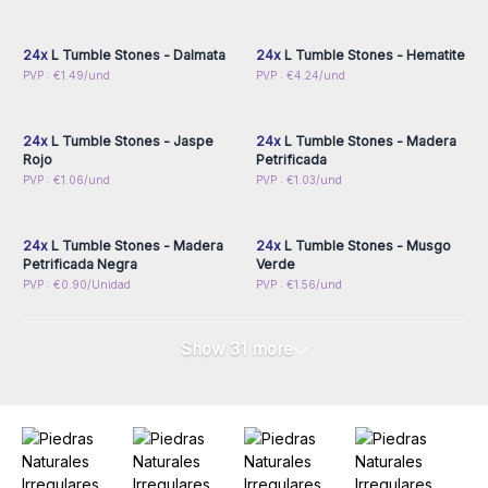
para obtener precios al
para obtener precios al
por mayor
por mayor
24x
L Tumble Stones - Dalmata
24x
L Tumble Stones - Hematite
Inicie sesión o regístrese
Inicie sesión o regístrese
PVP : €1.49/und
PVP : €4.24/und
para obtener precios al
para obtener precios al
por mayor
por mayor
24x
L Tumble Stones - Jaspe
24x
L Tumble Stones - Madera
Rojo
Petrificada
Inicie sesión o regístrese
Inicie sesión o regístrese
PVP : €1.06/und
PVP : €1.03/und
para obtener precios al
para obtener precios al
por mayor
por mayor
24x
L Tumble Stones - Madera
24x
L Tumble Stones - Musgo
Petrificada Negra
Verde
PVP : €0.90/Unidad
PVP : €1.56/und
Show 31 more