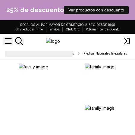
25% de descuento
Ver productos con descuento
REGALOS AL POR MAYOR DE COMERCIO JUSTO DESDE 1995
Sin pedido mínimo
Envíos
Club Oro
Volumen por descuento
Piedras pulidas y piedras en trozos
Piedras Naturales Irregulares