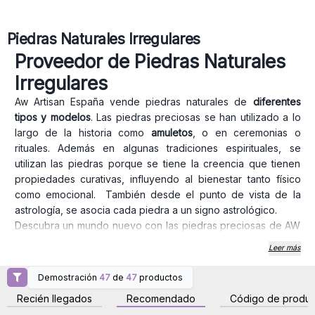
Piedras Naturales Irregulares
Proveedor de Piedras Naturales
Irregulares
Aw Artisan España vende piedras naturales de
diferentes
tipos y modelos
. Las piedras preciosas se han utilizado a lo
largo de la historia como
amuletos
, o en ceremonias o
rituales. Además en algunas tradiciones espirituales, se
utilizan las piedras porque se tiene la creencia que tienen
propiedades curativas, influyendo al bienestar tanto físico
como emocional. También desde el punto de vista de la
astrología, se asocia cada piedra a un signo astrológico.
Descubra un mundo nuevo con las piedras preciosas de AW
Artisan España al por mayor, podrá ofrecer a sus clientes una
Leer más
amplia gama de piedras preciosas, objetos o amuletos que
pueden despertar emocionales.
Demostración
47
de
47
productos
Inicie sesión o regístrese
Inicie sesión o regístrese
Cada piedra tiene un significado diferente
, por ejemplo: el
para obtener precios al
para obtener precios al
Recién llegados
Recomendado
Código de produc
por mayor
por mayor
cuarzo rosa
se le reconoce como piedra del amor, o la