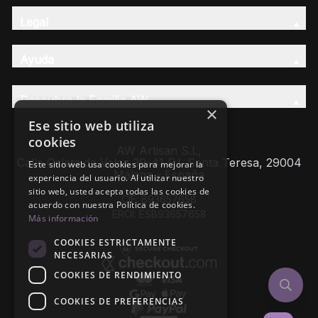
Legal
Ayuda
Descubre la Familia AW
×
Ese sitio web utiliza
cookies
AW Artisan S.L,
Calle Caleta de Velez 39-41 P.I. Santa Teresa, 29004
Este sitio web usa cookies para mejorar la
Málaga - España
experiencia del usuario. Al utilizar nuestro
sitio web, usted acepta todas las cookies de
CIF: B93657658
acuerdo con nuestra Política de cookies.
EROI: ESB93657658
Más información
COOKIES ESTRICTAMENTE
NECESARIAS
COOKIES DE RENDIMIENTO
COOKIES DE PREFERENCIAS