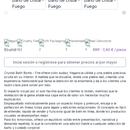
Vegan
Cruelty Free
Gift Packaging
Handmade
Real Gemstone
CbathB-01
RRP : 7,40 € / pieza
Inicie sesión o regístrese para obtener precios al por mayor
Crystal Bath Bomb – Fire ofrece color audaz, fragancia cálida y una piedra preciosa
oculta en su interior. A medida que se disuelve, revela una piedra real, creando una
experiencia memorable que llama la atención en la estantería y da a los clientes una
razón clara para volver por más.
El impacto visual por sí solo facilita que los clientes lo tomen, mientras que la
revelación de la gema añade esa capa extra de valor sin necesitar mucha
explicación.
Empaquetado individualmente para un aspecto limpio y premium, encaja a la
perfección en líneas listas para regalo y ediciones estacionales. El concepto es fácil
de entender, rápido de vender y funciona igual de bien en línea, donde los productos
visuales se desempeñan mejor.
Para los minoristas, ofrece un equilibrio sólido entre presentación, narrativa y
demanda repetida, lo que la convierte en una adición fiable a cualquier selección de
baño y cuidado corporal.