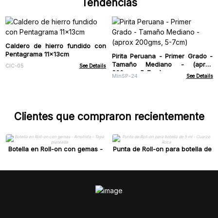
Tendencias
Caldero de hierro fundido con
Pentagrama 11x13cm
Pirita Peruana - Primer Grado -
Tamaño Mediano - (aprox
CIC-05
See Details
200gms, 5-7cm)
MinSP-24
See Details
Clientes que compraron recientemente
Botella en Roll-on con gemas -
Punta de Roll-on para botella de
Amatista - Tapa plateada
5 ml - Cuarzo Roca