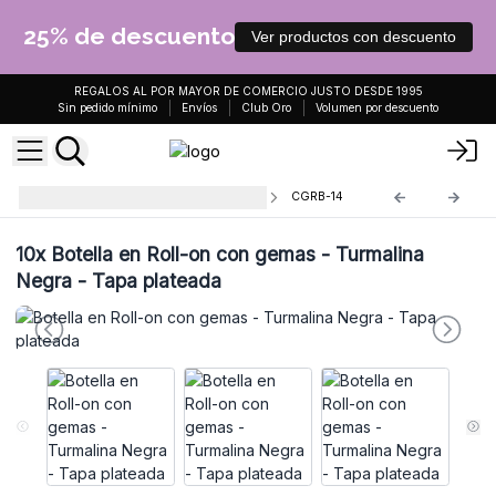
25% de descuento
Ver productos con descuento
REGALOS AL POR MAYOR DE COMERCIO JUSTO DESDE 1995
Sin pedido mínimo
Envíos
Club Oro
Volumen por descuento
Botellas Roll-on con gemas 10ml
CGRB-14
10x
Botella en Roll-on con gemas - Turmalina
Negra - Tapa plateada