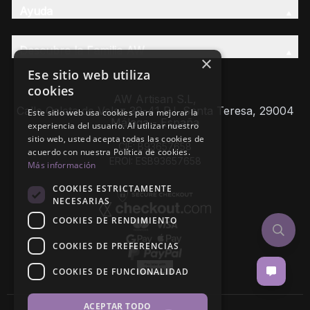
Ayuda
Descubre la Familia AW
×
Ese sitio web utiliza
cookies
AW Artisan S.L,
Calle Caleta de Velez 39-41 P.I. Santa Teresa, 29004
Este sitio web usa cookies para mejorar la
Málaga - España
experiencia del usuario. Al utilizar nuestro
sitio web, usted acepta todas las cookies de
CIF: B93657658
acuerdo con nuestra Política de cookies.
EROI: ESB93657658
Más información
COOKIES ESTRICTAMENTE
NECESARIAS
COOKIES DE RENDIMIENTO
COOKIES DE PREFERENCIAS
COOKIES DE FUNCIONALIDAD
ACEPTAR TODO