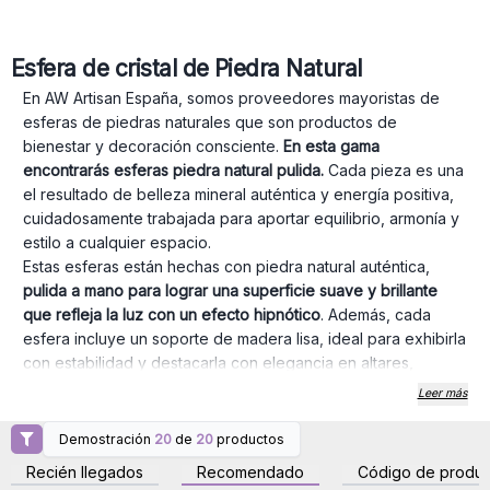
Esfera de cristal de Piedra Natural
En AW Artisan España, somos proveedores mayoristas de
esferas de piedras naturales que son productos de
bienestar y decoración consciente.
En esta gama
encontrarás esferas piedra natural pulida.
Cada pieza es una
el resultado de belleza mineral auténtica y energía positiva,
cuidadosamente trabajada para aportar equilibrio, armonía y
estilo a cualquier espacio.
Estas esferas están hechas con piedra natural auténtica,
pulida a mano para lograr una superficie suave y brillante
que refleja la luz con un efecto hipnótico
. Además, cada
esfera incluye un soporte de madera lisa, ideal para exhibirla
con estabilidad y destacarla con elegancia en altares,
estanterías, como espacios de meditación.
Leer más
Tenemos disponibles 2 tamaños:
- 40 mm:
Este tamaño es perfecto para personas que quiere
Demostración
20
de
20
productos
Inicie sesión o regístrese
Inicie sesión o regístrese
coleccionar estas piedras naturales o para crear packs de
para obtener precios al
para obtener precios al
Recién llegados
Recomendado
Código de produc
por mayor
por mayor
regalo.