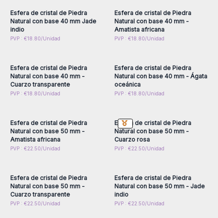
Esfera de cristal de Piedra
Esfera de cristal de Piedra
Natural con base 40 mm Jade
Natural con base 40 mm -
indio
Amatista africana
Inicie sesión o regístrese
Inicie sesión o regístrese
PVP : €18.80/Unidad
PVP : €18.80/Unidad
para obtener precios al
para obtener precios al
por mayor
por mayor
Esfera de cristal de Piedra
Esfera de cristal de Piedra
Natural con base 40 mm -
Natural con base 40 mm - Ágata
Cuarzo transparente
oceánica
Inicie sesión o regístrese
Inicie sesión o regístrese
PVP : €18.80/Unidad
PVP : €18.80/Unidad
para obtener precios al
para obtener precios al
por mayor
por mayor
Esfera de cristal de Piedra
Esfera de cristal de Piedra
Natural con base 50 mm -
Natural con base 50 mm -
Amatista africana
Cuarzo rosa
Inicie sesión o regístrese
Inicie sesión o regístrese
PVP : €22.50/Unidad
PVP : €22.50/Unidad
para obtener precios al
para obtener precios al
por mayor
por mayor
Esfera de cristal de Piedra
Esfera de cristal de Piedra
Natural con base 50 mm -
Natural con base 50 mm - Jade
Cuarzo transparente
indio
Inicie sesión o regístrese
Inicie sesión o regístrese
PVP : €22.50/Unidad
PVP : €22.50/Unidad
para obtener precios al
para obtener precios al
por mayor
por mayor