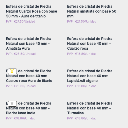
- 50 mm:
Esta tamaño es algo mayor, ideal para exhibirlas en
Esfera de cristal de Piedra
Esfera de cristal de Piedra
las estanterías o escritorios para conectar con la energía de
Natural Cuarzo Rosa con base
Natural amatista con base 50
50 mm - Aura de titanio
mm
cada piedra.
Inicie sesión o regístrese
Inicie sesión o regístrese
PVP : €27.50/Unidad
PVP : €27.50/Unidad
¡Estas esperas al por mayor, soy muy aptas para terapias
para obtener precios al
para obtener precios al
por mayor
por mayor
alternativas! Sostener una esfera durante la meditación
ayuda a centrar la mente y liberar tensiones, según las
Esfera de cristal de Piedra
Esfera de cristal de Piedra
propiedades de cada tipo de piedra (amatista, cuarzo rosa,
Natural con base 40 mm -
Natural con base 40 mm -
obsidiana, etc.).
Amatista Aura
Cuarzo rosa
Inicie sesión o regístrese
Inicie sesión o regístrese
PVP : €23.80/Unidad
PVP : €18.80/Unidad
¡Exhibe estas esferas junto a tarjetas informativas con las
para obtener precios al
para obtener precios al
propiedades de cada piedra o combínalas con bandejas de
por mayor
por mayor
exhibición, velas o inciensos para crear sets espirituales
Esfera de cristal de Piedra
Esfera de cristal de Piedra
irresistibles!
Natural con base 40 mm -
Natural con base 40 mm -
Cuarzo rosa Aura de titanio
Lapislázuli afgano
Inicie sesión o regístrese
Inicie sesión o regístrese
PVP : €23.80/Unidad
PVP : €18.80/Unidad
para obtener precios al
para obtener precios al
por mayor
por mayor
Esfera de cristal de Piedra
Esfera de cristal de Piedra
Natural con base 40 mm -
Natural con base 40 mm -
Piedra lunar india
Turmalina
Inicie sesión o regístrese
Inicie sesión o regístrese
PVP : €18.80/Unidad
PVP : €18.80/Unidad
para obtener precios al
para obtener precios al
por mayor
por mayor