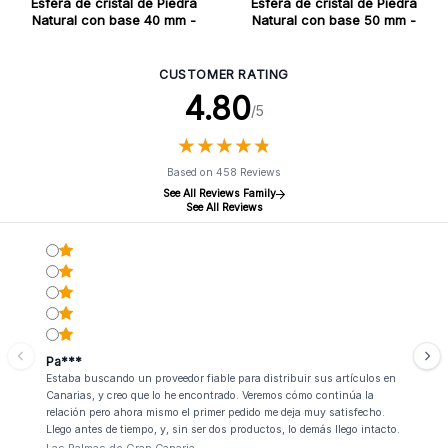
Esfera de cristal de Piedra
Esfera de cristal de Piedra
Natural con base 40 mm -
Natural con base 50 mm -
Piedra lunar india
Cuarzo transparente
CUSTOMER RATING
4.80
/5
★
★
★
★
★
★
★
★
★
★
Based on 458 Reviews
See All Reviews Family
See All Reviews
Pa***
Estaba buscando un proveedor fiable para distribuir sus artículos en
Canarias, y creo que lo he encontrado. Veremos cómo continúa la
relación pero ahora mismo el primer pedido me deja muy satisfecho.
Llego antes de tiempo, y, sin ser dos productos, lo demás llego intacto.
Las Palmas de Gran Canaria