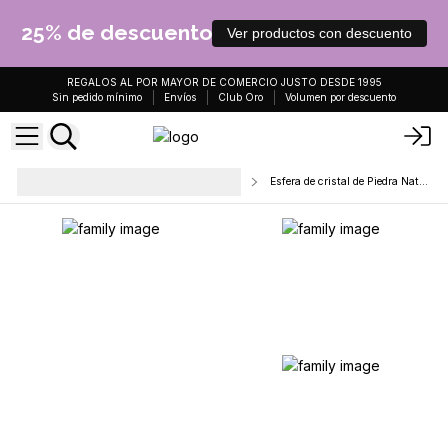
25% de descuento
Ver productos con descuento
REGALOS AL POR MAYOR DE COMERCIO JUSTO DESDE 1995
Sin pedido mínimo
Envíos
Club Oro
Volumen por descuento
Puntos de Cristal, Esferas y
Esfera de cristal de Piedra Natural
Figuras