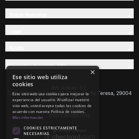
Sobre Nosotros
Legal
Ayuda
Descubre la Familia AW
×
Ese sitio web utiliza
cookies
AW Artisan S.L,
Calle Caleta de Velez 39-41 P.I. Santa Teresa, 29004
Este sitio web usa cookies para mejorar la
Málaga - España
experiencia del usuario. Al utilizar nuestro
sitio web, usted acepta todas las cookies de
CIF: B93657658
acuerdo con nuestra Política de cookies.
EROI: ESB93657658
Más información
COOKIES ESTRICTAMENTE
NECESARIAS