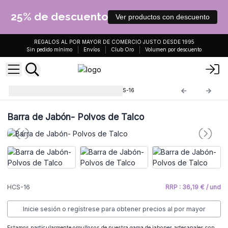
25% de descuento
Ver productos con descuento
REGALOS AL POR MAYOR DE COMERCIO JUSTO DESDE 1995
Sin pedido mínimo
Envíos
Club Oro
Volumen por descuento
Jabones Hechos a Mano
HCS-16
Barra de Jabón- Polvos de Talco
HCS-16
RRP : 36,19 € / und
Inicie sesión o regístrese para obtener precios al por mayor
Estamos particularmente orgullosos de nuestra gama de jabones artesanales con